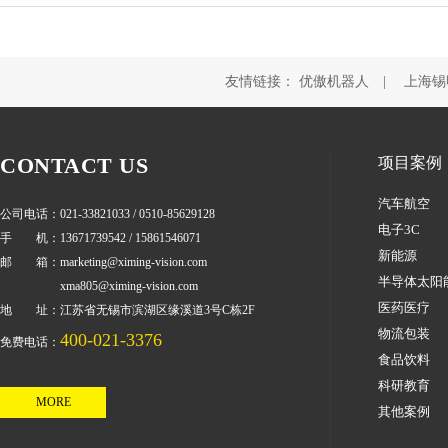
友情链接：
优傲机器人
|
上海锡
CONTACT US
项目案例
汽车航空
公司电话：021-33821033 / 0510-85629128
电子3C
手 机：13671739542 / 15861546071
新能源
邮 箱：marketing@ximing-vision.com
半导体太阳
xma805@ximing-vision.com
医药医疗
地 址：江苏省无锡市滨湖区缘溪道3号C栋2F
物流包装
400-021-3376
免费电话：
食品饮料
科研教育
MORE
其他案例